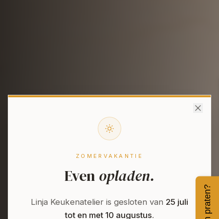
LINJA KEUKENATELIER
Rust in uw
beslissing.
ZOMERVAKANTIE
Even
opladen.
Interieurmaatwerk dat
Even praten?
Linja Keukenatelier is gesloten van
25 juli
écht klopt.
tot en met 10 augustus
.