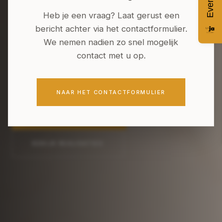
Heb je een vraag? Laat gerust een
bericht achter via het contactformulier.
Van nieuwbouw tot totaalrenovatie van uw
We nemen nadien zo snel mogelijk
keuken of badkamer: Linja ontwerpt en
contact met u op.
realiseert keukens, badkamers en maatkasten
die perfect aansluiten bij hoe u leeft.
NAAR HET CONTACTFORMULIER
PLAN EEN GESPREK
BEKIJK REALISATIES