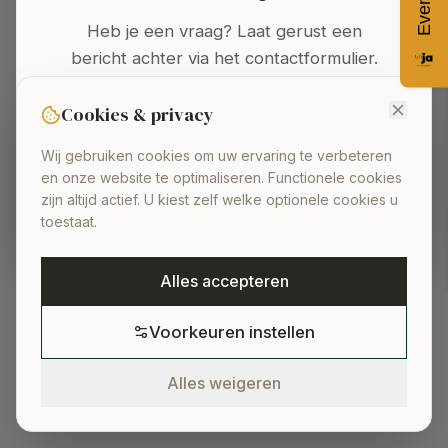
Oops! Page not found
Heb je een vraag? Laat gerust een
Return to Home
bericht achter via het contactformulier.
We nemen nadien zo snel mogelijk
contact met u op.
Cookies & privacy
Wij gebruiken cookies om uw ervaring te verbeteren
en onze website te optimaliseren. Functionele cookies
NAAR HET CONTACTFORMULIER
zijn altijd actief. U kiest zelf welke optionele cookies u
toestaat.
Alles accepteren
Voorkeuren instellen
Alles weigeren