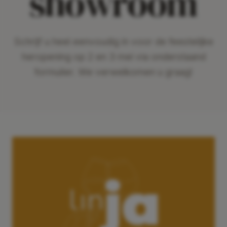
showroom
Schrijf u heel eenvoudig in voor de feestelijke
heropening op 2 en 3 mei via onderstaand
formulier. We verwelkomen u graag!