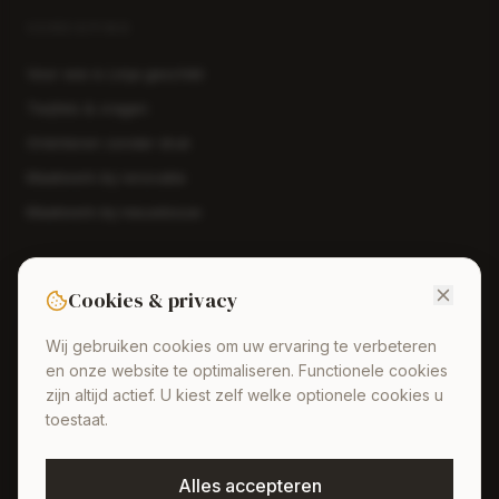
VERDIEPING
Voor wie is Linja geschikt
Twijfels & vragen
Oriënteren zonder druk
Maatwerk bij renovatie
Maatwerk bij nieuwbouw
GESPREK PLANNEN
Cookies & privacy
Een eerste gesprek geeft helderheid, ook als u nog niets
beslist.
Wij gebruiken cookies om uw ervaring te verbeteren
en onze website te optimaliseren. Functionele cookies
Plan een gesprek
→
zijn altijd actief. U kiest zelf welke optionele cookies u
toestaat.
Alles accepteren