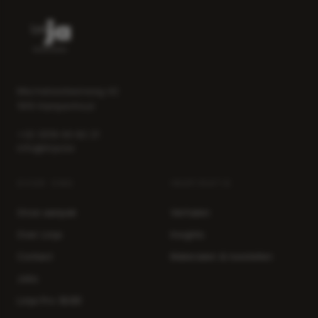
Mechelsesteenweg 42
1910 Kampenhout
+32 (0)16 60 82 21
info@linja.be
OVER ONS
INSPIRATIE
Onze aanpak
Verhalen
Over Linja
Insights
Contact
Materialen & toestellen
Jobs
Linja Pro (B2B)