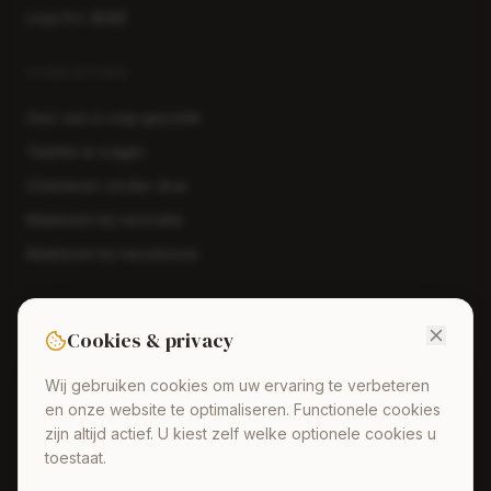
Linja Pro (B2B)
VERDIEPING
Voor wie is Linja geschikt
Twijfels & vragen
Oriënteren zonder druk
Maatwerk bij renovatie
Maatwerk bij nieuwbouw
GESPREK PLANNEN
Cookies & privacy
Een eerste gesprek geeft helderheid, ook als u nog niets
beslist.
Wij gebruiken cookies om uw ervaring te verbeteren
en onze website te optimaliseren. Functionele cookies
Plan een gesprek
→
zijn altijd actief. U kiest zelf welke optionele cookies u
toestaat.