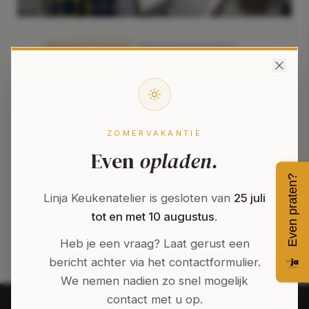
OPENSTAAND
Kampenhout
Voltijds
Plaatser
Zin om deel uit te maken van een
gemotiveerd team en de handen uit de
ZOMERVAKANTIE
mouwen te steken op een dynamische
Even
opladen.
werkplek?
Even praten?
Linja Keukenatelier is gesloten van
25 juli
Bekijk vacature
tot en met 10 augustus
.
Heb je een vraag? Laat gerust een
bericht achter via het contactformulier.
We nemen nadien zo snel mogelijk
contact met u op.