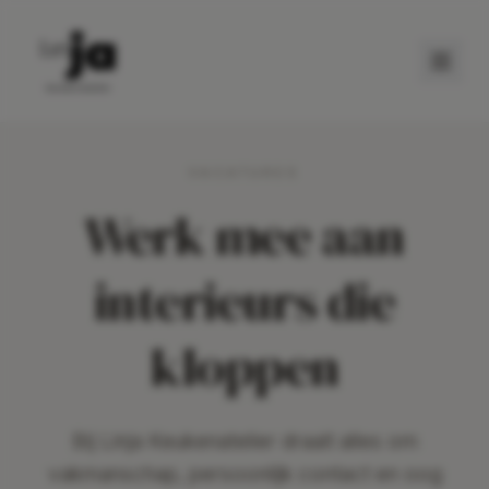
VACATURES
Werk mee aan
interieurs die
kloppen
Bij Linja Keukenatelier draait alles om
vakmanschap, persoonlijk contact en oog