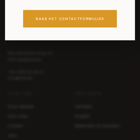
NAAR HET CONTACTFORMULIER
Mechelsesteenweg 42
1910 Kampenhout
+32 (0)16 60 82 21
info@linja.be
OVER ONS
INSPIRATIE
Onze aanpak
Verhalen
Over Linja
Insights
Contact
Materialen & toestellen
Jobs