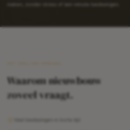
maken, zonder stress of last-minute beslissingen.
HET EERLIJKE VERHAAL
Waarom nieuwbouw
zoveel vraagt.
Veel beslissingen in korte tijd