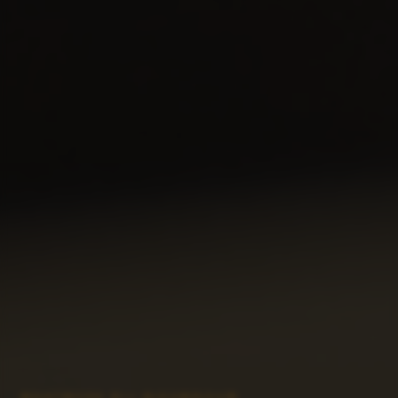
MAATWERK BIJ NIEUWBOUW