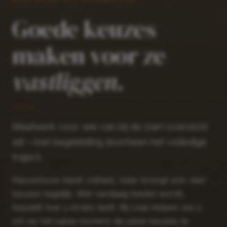
Goede keuzes
maken voor ze
vastliggen.
Maatwerk voor wie van bij de start overzicht
wil – met begeleiding doorheen het volledige
traject.
Nieuwbouw biedt vrijheid, maar brengt ook veel
keuzes tegelijk. Wat vandaag beslist wordt,
bepaalt hoe u straks leeft. Bij Linja helpen we u
om op het juiste moment de juiste keuzes te