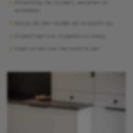
Afstemming met architect, aannemer en
technieken
Keuzes die later moeilijk aan te passen zijn
Onzekerheid over budgetten en timing
Angst om iets over het hoofd te zien