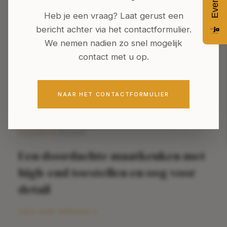
Heb je een vraag? Laat gerust een
bericht achter via het contactformulier.
We nemen nadien zo snel mogelijk
contact met u op.
NAAR HET CONTACTFORMULIER
RENOVATIE
KEUKEN
·
Een doordachte maatkeuken met
high-end toestellen en oog voor
detail
LEES HUN VERHAAL