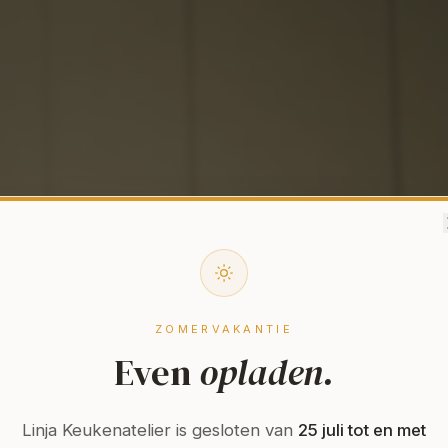
ZOMERVAKANTIE
Even
opladen.
Linja Keukenatelier is gesloten van
25 juli tot en met